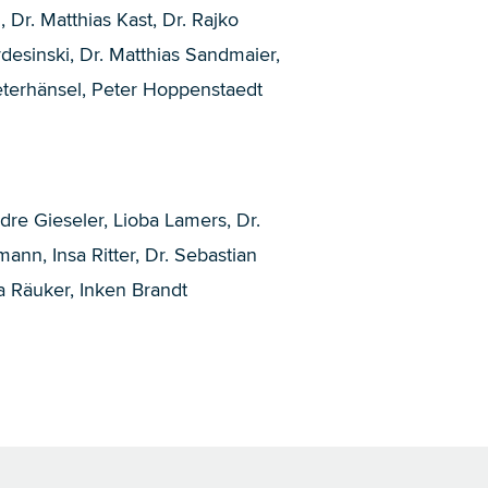
i
,
Dr. Matthias Kast
,
Dr. Rajko
desinski
,
Dr. Matthias Sandmaier
,
eterhänsel
,
Peter Hoppenstaedt
dre Gieseler
,
Lioba Lamers
,
Dr.
mann,
Insa Ritter
,
Dr. Sebastian
a Räuker
,
Inken Brandt