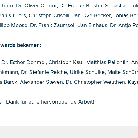
hrborn
,
Dr. Oliver Grimm
,
Dr. Frauke Biester
,
Sebastian Jul
nnis Lüers
,
Christoph Crisolli
,
Jan-Ove Becker
,
Tobias Ber
ilipp Meese
,
Dr. Frank Zaumseil
,
Jan Einhaus
,
Dr. Antje P
Awards bekamen:
,
Dr. Esther Dehmel
,
Christoph Kaul
,
Matthias Pallentin
,
An
rinkmann
,
Dr. Stefanie Reiche
,
Ulrike Schulke
,
Malte Schür
s Barck
,
Alexander Steven
,
Dr. Christopher Weuthen
,
Kay
n Dank für eure hervorragende Arbeit!