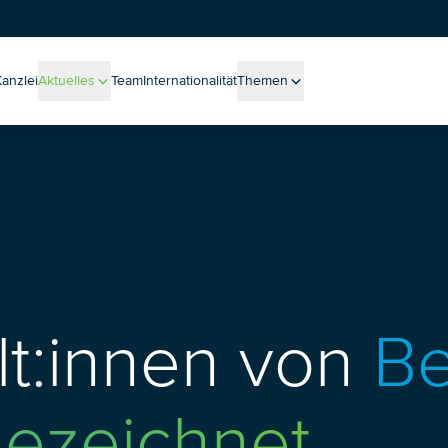
Kanzlei
Aktuelles
Team
Internationalität
Themen
Alle Meldungen
Alle Themen
sen aus der Praxis
Massenverfahren
Blog
Unternehmenssanierung
Podcast
Betriebliche Altersvorsorge
Veranstaltungen
Whistleblowing
Neuigkeiten
New Work
Ukraine
International Recruiting
Mediation
ält:innen von
Be
ESG (Environmental Social Governance)
Legal-Tech-Einsatz bei Trennungsprozessen
Health Care
Entgelttransparenz
gezeichnet