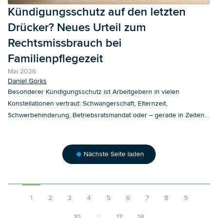
Kündigungsschutz auf den letzten
Drücker? Neues Urteil zum
Rechtsmissbrauch bei
Familienpflegezeit
Mai 2026
Daniel Gorks
Besonderer Kündigungsschutz ist Arbeitgebern in vielen
Konstellationen vertraut: Schwangerschaft, Elternzeit,
Schwerbehinderung, Betriebsratsmandat oder – gerade in Zeiten
anstehender Betriebs-ratswahlen – der Schutz bestimmter
Wahlinitiatoren, Wahlbewerber und Wahlvorstände. Weniger
präsent ist hingegen ein weiteres, praktisch durchaus relevantes
Nächste Seite laden
Schutzinstrument: der besondere Kündigungsschutz im
Zusammenhang mit Pflegezeit und Familienpflegezeit. Auch wenn
die Voraus-setzungen hierfür vorliegen, kann der besondere
Kündigungsschutz ausnahmsweise wegen Rechts-missbrauchs
1
2
3
4
5
6
7
8
9
verneint werden, wie ein aktuelles Urteil des Arbeitsgerichts
...
10
17
18