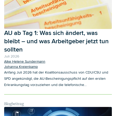
AU ab Tag 1: Was sich ändert, was
bleibt – und was Arbeitgeber jetzt tun
sollten
Juli 2026
Alke Helene Sundermann
Johanna Kreienkamp
Anfang Juli 2026 hat der Koalitionsausschuss von CDU/CSU und
SPD angekündigt, die AU-Bescheinigungspflicht auf den ersten
Erkrankungstag vorzuziehen und die telefonische
Krankschreibung abzuschaffen. Für Arbeitgeber und Arbeitnehmer
klingt das zunächst nach einer grundlegenden Verschärfung.
Tatsächlich ändert sich weniger als erwartet – die eigentlichen
Blogbeitrag
Herausforderungen liegen in den Details, die erst ein
Gesetzentwurf klären muss.