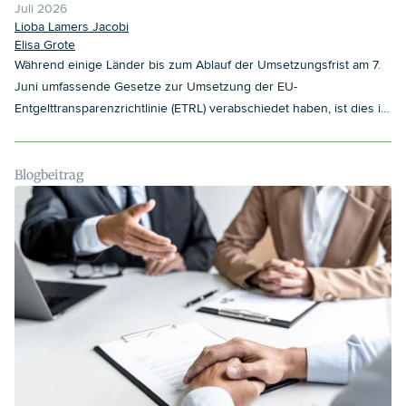
Juli 2026
Lioba Lamers Jacobi
Elisa Grote
Während einige Länder bis zum Ablauf der Umsetzungsfrist am 7.
Juni umfassende Gesetze zur Umsetzung der EU-
Entgelttransparenzrichtlinie (ETRL) verabschiedet haben, ist dies in
den meisten anderen Mitgliedstaaten – insbesondere auch in
Deutschland - bislang nicht geschehen. Dadurch bleibt der
Umsetzungsstand in den Mitgliedstaaten uneinheitlich.
Blogbeitrag