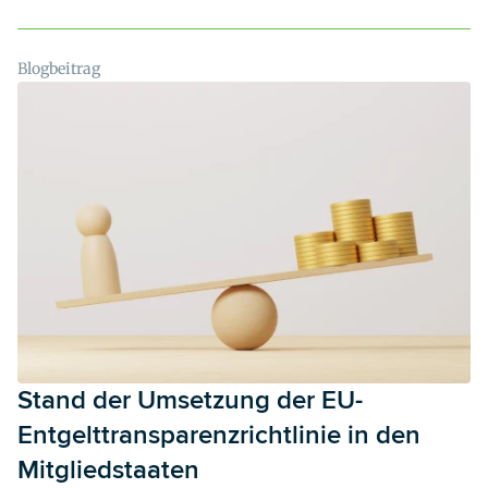
den meisten anderen Mitgliedstaaten – insbesondere auch in
Deutschland - bislang nicht geschehen. Dadurch bleibt der
Umsetzungsstand in den Mitgliedstaaten uneinheitlich.
Blogbeitrag
Stand der Umsetzung der EU-
Entgelttransparenzrichtlinie in den
Mitgliedstaaten