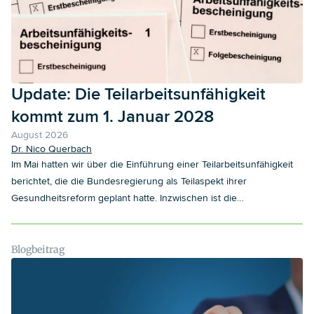
Update: Die Teilarbeitsunfähigkeit
kommt zum 1. Januar 2028
August 2026
Dr. Nico Querbach
Im Mai hatten wir über die Einführung einer Teilarbeitsunfähigkeit
berichtet, die die Bundesregierung als Teilaspekt ihrer
Gesundheitsreform geplant hatte. Inzwischen ist die
Gesundheitsreform beschlossen und das Gesetz verkündet. Damit
wird die Feststellung einer Teilarbeitsunfähigkeit künftig ab dem 1.
Januar 2028 möglich sein. Inhaltlich hat der Gesetzgeber die
Blogbeitrag
Regelungen über die Teilarbeitsunfähigkeit noch einmal angepasst.