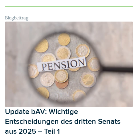
beschäftigen wir uns mit zwei weiteren zentralen Entscheidungen
zu Entgeltumwandlung und Arbeitgeberzuschuss sowie der
Auslegung des Geltungsbereichs von Versorgungsordnungen und
Blogbeitrag
was diese für Arbeitgeber:innen bedeuten.
Update bAV: Wichtige
Entscheidungen des dritten Senats
aus 2025 – Teil 1