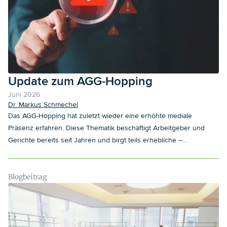
Update zum AGG-Hopping
Juni 2026
Dr. Markus Schmechel
Das AGG-Hopping hat zuletzt wieder eine erhöhte mediale
Präsenz erfahren. Diese Thematik beschäftigt Arbeitgeber und
Gerichte bereits seit Jahren und birgt teils erhebliche –
vermeidbare – Haftungsrisiken. Hierbei werden Bewerbungen
versandt, die nicht den Erhalt der ausgeschriebenen Stelle,
sondern eine vermeintlich diskriminierende Absage bezwecken,
Blogbeitrag
damit der abgelehnte Bewerber sodann über das Allgemeine
Gleichbehandlungsgesetz (AGG) Schadensersatz- und/oder vor
allem Entschädigungsansprüche geltend machen kann. In der
Praxis zielt AGG-Hopping regelmäßig auf Diskriminierungen wegen