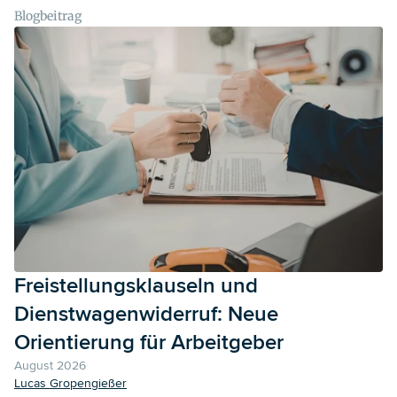
Maßnahmen hoch ist.
Blogbeitrag
Freistellungsklauseln und
Dienstwagenwiderruf: Neue
Orientierung für Arbeitgeber
August 2026
Lucas Gropengießer