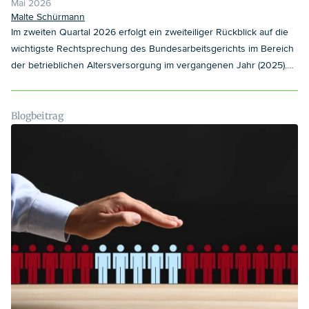
Mai 2026
Malte Schürmann
Im zweiten Quartal 2026 erfolgt ein zweiteiliger Rückblick auf die
wichtigste Rechtsprechung des Bundesarbeitsgerichts im Bereich
der betrieblichen Altersversorgung im vergangenen Jahr (2025).
Beleuchtet werden in diesem ersten Teil zunächst zwei
Entscheidungen aus dem Bereich der Anpassung von
Versorgungsleistungen und deren Auswirkung für
Blogbeitrag
Arbeitgeber:innen.