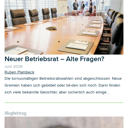
des Geschlechts, des Alters oder einer Schwerbehinderung ab.
Wir geben einen aktuellen Überblick.
Neuer Betriebsrat – Alte Fragen?
Juni 2026
Ruben Plambeck
Die turnusmäßigen Betriebsratswahlen sind abgeschlossen. Neue
Gremien haben sich gebildet oder bil-den sich noch. Darin finden
sich viele bekannte Gesichter, aber sicherlich auch einige
„Newcomer“. In vielen Betrieben wird das neue Gremium die Arbeit
nahtlos weiterführen. In anderen Fällen wird die Neuwahl spürbare
Veränderungen mit sich bringen.
Blogbeitrag