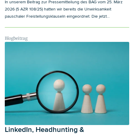
In unserem Beitrag zur Pressemitteilung des BAG vom 25. März
2026 (5 AZR 108/25) hatten wir bereits die Unwirksamkeit
pauschaler Freistellungsklauseln eingeordnet. Die jetzt
veröffentlichten Entscheidungsgründe schaffen zusätzliche
Klarheit für die Gestaltung von Freistellungsklauseln, die
Freistellung im Einzelfall und den Widerruf von Dienstwagen
Blogbeitrag
während der Kündigungsfrist.
LinkedIn, Headhunting &