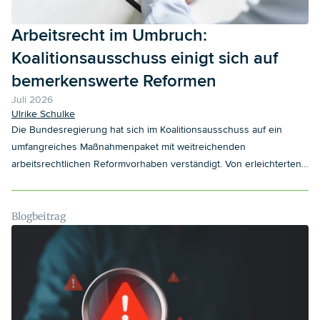
Arbeitsrecht im Umbruch:
Koalitionsausschuss einigt sich auf
bemerkenswerte Reformen
Juli 2026
Ulrike Schulke
Die Bundesregierung hat sich im Koalitionsausschuss auf ein
umfangreiches Maßnahmenpaket mit weitreichenden
arbeitsrechtlichen Reformvorhaben verständigt. Von erleichterten
Trennungsmöglichkeiten bei Hochverdienenden über mehr
Flexibilität bei sachgrundlosen Befristungen bis hin zu
Änderungen bei der Arbeitsunfähigkeitsbescheinigung – die
Blogbeitrag
geplanten Maßnahmen könnten die arbeitsrechtliche Praxis für
Arbeitgeber nachhaltig verändern. Unser Blogbeitrag gibt einen
ersten Überblick und ordnet die möglichen Auswirkungen ein.