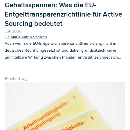
Gehaltsspannen: Was die EU-
Entgelttransparenzrichtlinie für Active
Sourcing bedeutet
Juli 2026
Dr. Marie-Katrin Schaich
Auch wenn die EU-Entgelttransparenzrichtlinie bislang nicht in
deutsches Recht umgesetzt ist und daher grundsätzlich keine
unmittelbare Wirkung zwischen Privaten entfaltet, zeichnet sich
bereits ab, dass sie Recruiting-Prozesse grundlegend verändern
wird. Bewerber sollen künftig rechtzeitig vor
Gehaltsverhandlungen Informationen über das Einstiegsgehalt
Blogbeitrag
oder die Gehaltsspanne erhalten. Doch wie lässt sich diese
Vorgabe mit modernen Recruiting-Methoden wie dem Active
Sourcing vereinbaren, bei dem es weder eine klassische
Stellenausschreibung noch eine formelle Einladung zum
Vorstellungsgespräch gibt?