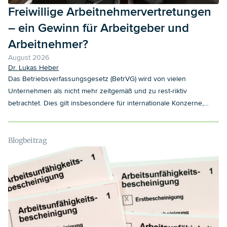
Freiwillige Arbeitnehmervertretungen
– ein Gewinn für Arbeitgeber und
Arbeitnehmer?
August 2026
Dr. Lukas Heber
Das Betriebsverfassungsgesetz (BetrVG) wird von vielen
Unternehmen als nicht mehr zeitgemäß und zu rest-riktiv
betrachtet. Dies gilt insbesondere für internationale Konzerne,
denen die deutsche Mitbestimmung nicht bekannt ist oder deren
nationale Regelungen sich von der deutschen Rechtslage
grundlegend unter-scheiden. Während in Deutschland
Blogbeitrag
Betriebsräte mit umfassenden Mitbestimmungsrechten
ausgestattet sind, existieren in vielen anderen Ländern weniger
strenge Beteiligungsmodelle. „Employee Forums“, Employee
Committees“, „Staff Councils“ und andere freiwillige
Arbeitnehmervertretungen gewinnen da-her zunehmend an
Bedeutung.