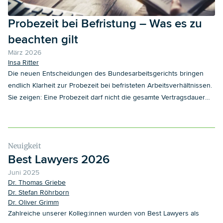
Probezeit bei Befristung – Was es zu
beachten gilt
März 2026
Insa Ritter
Die neuen Entscheidungen des Bundesarbeitsgerichts bringen
endlich Klarheit zur Probezeit bei befristeten Arbeitsverhältnissen.
Sie zeigen: Eine Probezeit darf nicht die gesamte Vertragsdauer
umfassen, starre Quoten wie „25 % der Befristung“ gelten nicht –
entscheidend sind vielmehr Tätigkeit, Komplexität und
Einarbeitungsaufwand. Was Arbeitgeber jetzt wissen müssen.
Neuigkeit
Best Lawyers 2026
Juni 2025
Dr. Thomas Griebe
Dr. Stefan Röhrborn
Dr. Oliver Grimm
Zahlreiche unserer Kolleg:innen wurden von Best Lawyers als