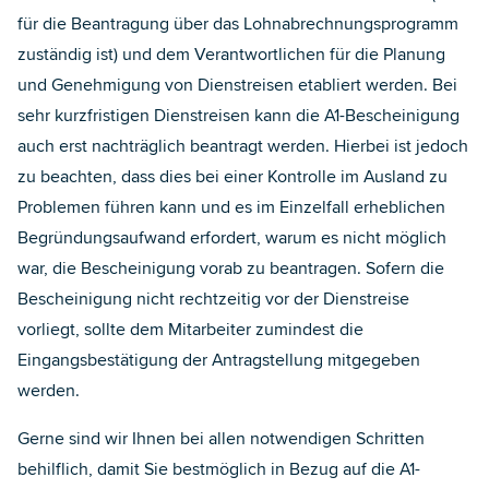
Mitgliedsstaat beantragt werden, in dem der
und die A1-Bescheinigung bei der Dienstreise
für die Beantragung über das Lohnabrechnungsprogramm
Mitarbeiter regelmäßig in dem oben genannten
mitzuführen.
zuständig ist) und dem Verantwortlichen für die Planung
Sinne tätig wird. Eine pauschale Ausstellung der
und Genehmigung von Dienstreisen etabliert werden. Bei
Bescheinigung für sämtliche Mitgliedsstaaten ist
sehr kurzfristigen Dienstreisen kann die A1-Bescheinigung
hingegen, wie auch bei der A1-Bescheinigung, nicht
auch erst nachträglich beantragt werden. Hierbei ist jedoch
möglich. Die Dauerbescheinigung A1 wird in der
zu beachten, dass dies bei einer Kontrolle im Ausland zu
Regel für ein Jahr ausgestellt.
Problemen führen kann und es im Einzelfall erheblichen
Begründungsaufwand erfordert, warum es nicht möglich
war, die Bescheinigung vorab zu beantragen. Sofern die
Bescheinigung nicht rechtzeitig vor der Dienstreise
vorliegt, sollte dem Mitarbeiter zumindest die
Eingangsbestätigung der Antragstellung mitgegeben
werden.
Gerne sind wir Ihnen bei allen notwendigen Schritten
behilflich, damit Sie bestmöglich in Bezug auf die A1-