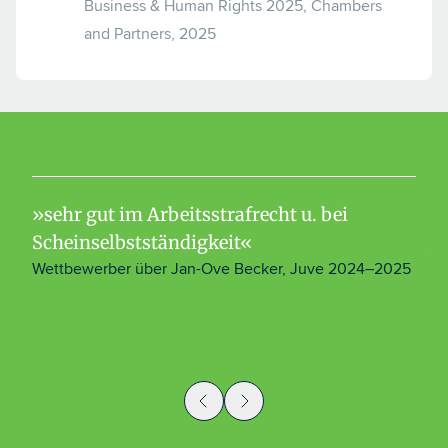
Business & Human Rights 2025, Chambers
and Partners, 2025
sehr gut im Arbeitsstrafrecht u. bei
Scheinselbstständigkeit
A
Wettbewerber über Jan-Ove Becker, Juve 2024–2025
J
r