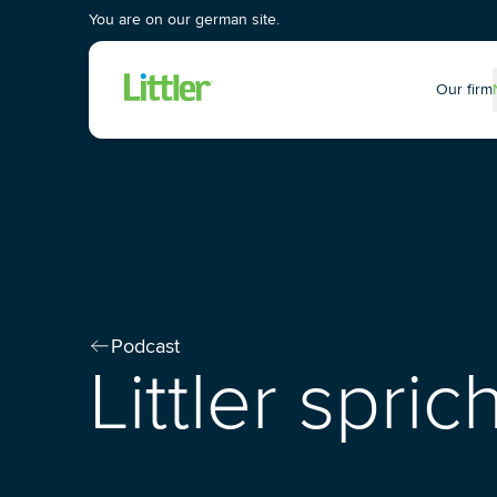
You are on our german site.
Our firm
P
Podcast
Littler spric