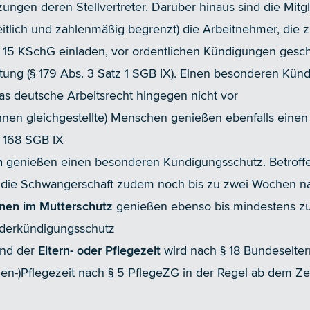
ungen deren Stellvertreter. Darüber hinaus sind die Mitg
tlich und zahlenmäßig begrenzt) die Arbeitnehmer, die z
5 KSchG einladen, vor ordentlichen Kündigungen geschütz
ung (§ 179 Abs. 3 Satz 1 SGB IX). Einen besonderen Künd
das deutsche Arbeitsrecht hingegen nicht vor
hnen gleichgestellte) Menschen genießen ebenfalls eine
 168 SGB IX
n
genießen einen besonderen Kündigungsschutz. Betrof
 die Schwangerschaft zudem noch bis zu zwei Wochen n
nen im Mutterschutz
genießen ebenso bis mindestens zu
derkündigungsschutz
nd der
Eltern- oder Pflegezeit
wird nach § 18 Bundeselter
ien-)Pflegezeit nach § 5 PflegeZG in der Regel ab dem Z