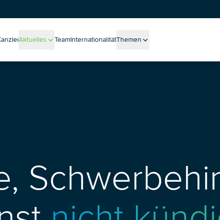
Kanzlei
Aktuelles
Team
Internationalität
Themen
Alle Meldungen
Alle Themen
sen aus der Praxis
Massenverfahren
Blog
Unternehmenssanierung
Podcast
Betriebliche Altersvorsorge
Veranstaltungen
Whistleblowing
Neuigkeiten
New Work
Ukraine
International Recruiting
Mediation
, Schwerbehin
ESG (Environmental Social Governance)
Legal-Tech-Einsatz bei Trennungsprozessen
Health Care
Entgelttransparenz
nst
nicht kündi