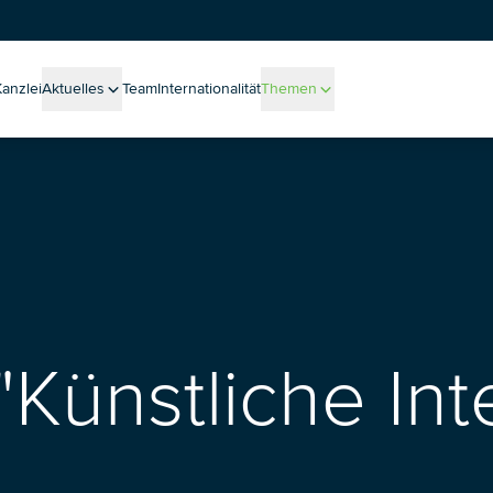
Kanzlei
Aktuelles
Team
Internationalität
Themen
Alle Meldungen
Alle Themen
sen aus der Praxis
Massenverfahren
Blog
Unternehmenssanierung
Podcast
Betriebliche Altersvorsorge
Veranstaltungen
Whistleblowing
Neuigkeiten
New Work
Ukraine
International Recruiting
Mediation
 "Künstliche Int
ESG (Environmental Social Governance)
Legal-Tech-Einsatz bei Trennungsprozessen
Health Care
Entgelttransparenz