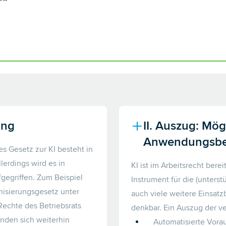
ung
II. Auszug: Mög
Anwendungsber
s Gesetz zur KI besteht in
lerdings wird es in
KI ist im Arbeitsrecht berei
gegriffen. Zum Beispiel
Instrument für die (unters
nisierungsgesetz unter
auch viele weitere Einsatz
echte des Betriebsrats
denkbar. Ein Auszug der v
finden sich weiterhin
Automatisierte Vora