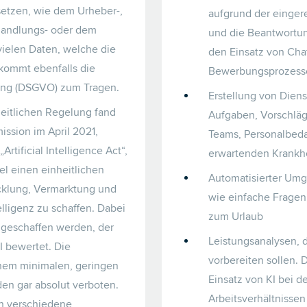
etzen, wie dem Urheber-,
aufgrund der einge
andlungs- oder dem
und die Beantwortu
ielen Daten, welche die
den Einsatz von Chat
 kommt ebenfalls die
Bewerbungsprozess
ng (DSGVO) zum Tragen.
Erstellung von Dien
heitlichen Regelung fand
Aufgaben, Vorschlä
ssion im April 2021,
Teams, Personalbeda
rtificial Intelligence Act“,
erwartenden Krankhe
iel einen einheitlichen
Automatisierter Um
cklung, Vermarktung und
wie einfache Fragen
lligenz zu schaffen. Dabei
zum Urlaub
l geschaffen werden, der
Leistungsanalysen,
I bewertet. Die
vorbereiten sollen. D
inem minimalen, geringen
Einsatz von KI bei 
en gar absolut verboten.
Arbeitsverhältnisse
en verschiedene