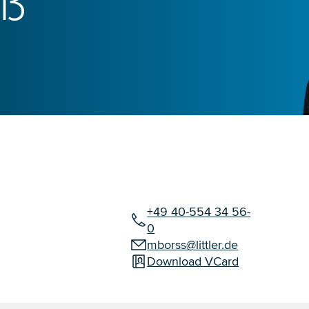
rß
+49 40-554 34 56-
0
mborss@littler.de
Download VCard