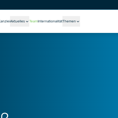
Kanzlei
Aktuelles
Team
Internationalität
Themen
Alle Meldungen
Alle Themen
sen aus der Praxis
Massenverfahren
Blog
Unternehmenssanierung
Podcast
Betriebliche Altersvorsorge
Veranstaltungen
Whistleblowing
Neuigkeiten
New Work
Ukraine
International Recruiting
Mediation
ESG (Environmental Social Governance)
Legal-Tech-Einsatz bei Trennungsprozessen
Health Care
Entgelttransparenz