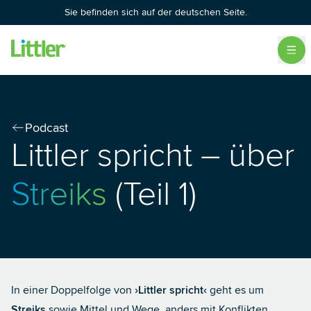
Sie befinden sich auf der deutschen Seite.
Podcast
Littler spricht – über
Streiks
(Teil 1)
In einer Doppelfolge von
›Littler spricht‹
geht es um
Streiks
sowie Mittel und Wege, anders mit Konflikten