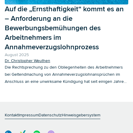
Auf die „Ernsthaftigkeit“ kommt es an
– Anforderung an die
Bewerbungsbemühungen des
Arbeitnehmers im
Annahmeverzugslohnprozess
August 2025
Dr. Christopher Weuthen
Die Rechtsprechung zu den Obliegenheiten des Arbeitnehmers
bei Geltendmachung von Annahmeverzugslohnansprüchen im
Anschluss an eine unwirksame Kündigung hat seit einigen Jahren
an Dynamik gewonnen. Zuletzt haben wir in unserem Blogbeitrag
„Annahmeverzugslohnrisiken wirksam minimieren – worauf sollten
Arbeitgeber achten?“ erläutert, wie Arbeitgeber
Annahmeverzugslohnrisiken minimieren und sich in einem
Kontakt
Impressum
Datenschutz
Hinweisgebersystem
Annahmeverzugslohnprozess gegen derartige Forderungen
verteidigen können. Dieses nach wie vor weite Spielfeld hat das
LAG Köln (Urteil v. 7.1.2025 – 7 SLa 78/24) jüngst um eine weitere